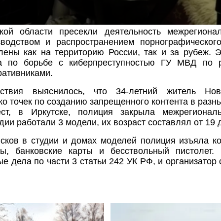
кой области пресекли деятельность межрегионал
водством и распространением порнографического
лены как на территорию России, так и за рубеж. 
ла по борьбе с киберпреступностью ГУ МВД по р
ративниками.
ствия выяснилось, что 34-летний житель Нов
ко точек по созданию запрещенного контента в разны
ст, в Иркутске, полиция закрыла межрегиональ
удии работали 3 модели, их возраст составлял от 19 д
сков в студии и домах моделей полиция изъяла ко
ы, банковские карты и бесствольный пистолет.
е дела по части 3 статьи 242 УК РФ, и организатор 